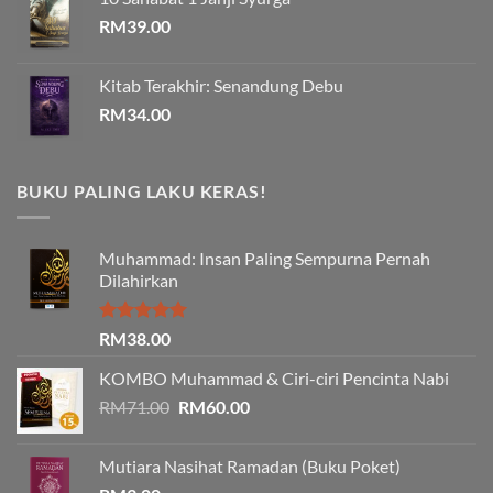
RM
39.00
Kitab Terakhir: Senandung Debu
RM
34.00
BUKU PALING LAKU KERAS!
Muhammad: Insan Paling Sempurna Pernah
Dilahirkan
Rated
5.00
RM
38.00
out of 5
KOMBO Muhammad & Ciri-ciri Pencinta Nabi
Original
Current
RM
71.00
RM
60.00
price
price
was:
is:
Mutiara Nasihat Ramadan (Buku Poket)
RM71.00.
RM60.00.