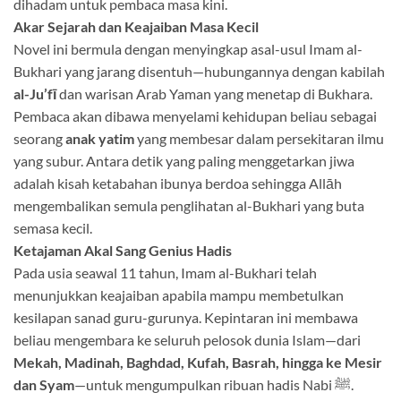
dihadam untuk pembaca masa kini
.
Akar Sejarah dan Keajaiban Masa Kecil
Novel ini bermula dengan menyingkap asal-usul Imam al-
Bukhari yang jarang disentuh—hubungannya dengan kabilah
al-Ju’fī
dan warisan Arab Yaman yang menetap di Bukhara
.
Pembaca akan dibawa menyelami kehidupan beliau sebagai
seorang
anak yatim
yang membesar dalam persekitaran ilmu
yang subur
. Antara detik yang paling menggetarkan jiwa
adalah kisah ketabahan ibunya berdoa sehingga Allāh
mengembalikan semula penglihatan al-Bukhari yang buta
semasa kecil
.
Ketajaman Akal Sang Genius Hadis
Pada usia seawal 11 tahun, Imam al-Bukhari telah
menunjukkan keajaiban apabila mampu membetulkan
kesilapan sanad guru-gurunya
. Kepintaran ini membawa
beliau mengembara ke seluruh pelosok dunia Islam—dari
Mekah, Madinah, Baghdad, Kufah, Basrah, hingga ke Mesir
dan Syam
—untuk mengumpulkan ribuan hadis Nabi ﷺ
.