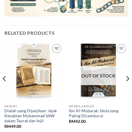
RELATED PRODUCTS
Add to
Add to
Wishlist
Wishlist
OUT OF STOCK
AKIDAH
ADAB & AKHLAK
Dialah yang Dijanjikan: Jejak
Ibn Al-Mubarak: Idola yang
Kenabian Muhammad SAW
Paling Dicemburui
dalam Taurat dan Injil
RM
42.00
RM
49.00