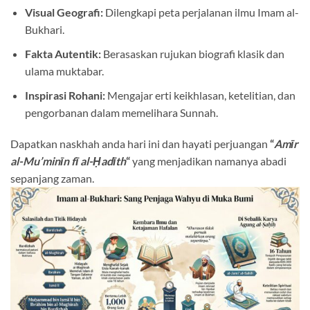
Visual Geografi:
Dilengkapi peta perjalanan ilmu Imam al-
Bukhari
.
Fakta Autentik:
Berasaskan rujukan biografi klasik dan
ulama muktabar
.
Inspirasi Rohani:
Mengajar erti keikhlasan, ketelitian, dan
pengorbanan dalam memelihara Sunnah
.
Dapatkan naskhah anda hari ini dan hayati perjuangan
“
Amīr
al-Mu’minīn fī al-Ḥadīth
“
yang menjadikan namanya abadi
sepanjang zaman.