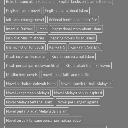
Buku tentang ujian keimanan
English books on Islamic themes
English Islamic novel
English novels about Islam
faith and courage novel
fictional books about sacrifice
Imam al-Bukhari
Iman
inspirational story about Islam
inspiring Muslim stories
inspiring novels for Muslims
Islamic fiction for youth
Karya PiS
Karya PiS Sdn Bhd
Kisah inspirasi keimanan
Kisah inspirasi umat Islam
Kisah perjuangan melawan fitnah
Kisah tokoh Islamik fiksyen
Muslim hero novels
novel about faith and sacrifice
Novel berkaitan dakwah Islam
Novel Islamik terbaik Malaysia
Novel keagamaan Melayu
Novel Melayu penuh inspirasi
Novel Melayu tentang Islam
Novel perjuangan agama
Novel tentang adat Melayu dan Islam
Novel terbaik tentang pencarian makna hidup