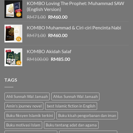
KOMBO Loving The Prophet: Muhammad SAW
RM73.00.
RM70.00.
(English Version)
Original
Current
RM
71.00
RM
60.00
price
price
KOMBO Muhammad & Ciri-ciri Pencinta Nabi
was:
is:
Original
Current
RM
71.00
RM71.00.
RM
60.00
RM60.00.
price
price
was:
is:
KOMBO Akidah Salaf
RM71.00.
RM60.00.
Original
Current
RM
100.00
RM
85.00
price
price
was:
is:
RM100.00.
RM85.00.
TAGS
Ahli Sunnah Wal Jamaah
Ahlus Sunnah Wal Jamaah
Amin’s journey novel
best Islamic fiction in English
Buku fiksyen Islamik terkini
Buku kisah pengorbanan dan iman
Buku motivasi Islam
Buku tentang adat dan agama