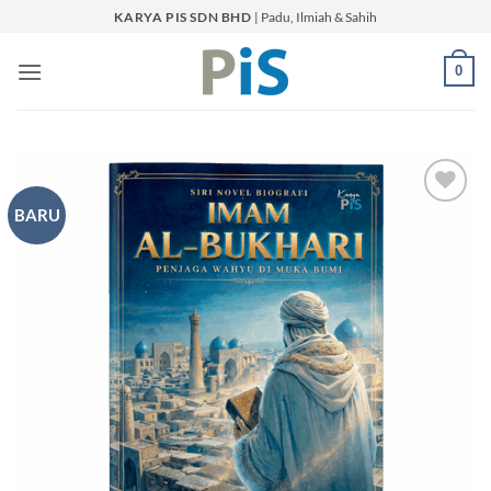
Skip
KARYA PIS SDN BHD
| Padu, Ilmiah & Sahih
to
content
0
BARU
Add to
Wishlist