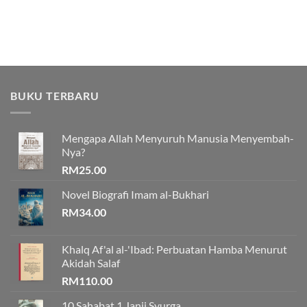
BUKU TERBARU
Mengapa Allah Menyuruh Manusia Menyembah-
Nya?
RM
25.00
Novel Biografi Imam al-Bukhari
RM
34.00
Khalq Af'al al-'Ibad: Perbuatan Hamba Menurut
Akidah Salaf
RM
110.00
10 Sahabat 1 Janji Syurga