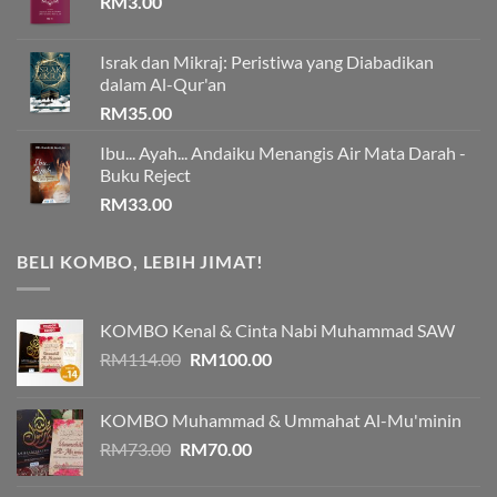
RM
3.00
Israk dan Mikraj: Peristiwa yang Diabadikan
dalam Al-Qur'an
RM
35.00
Ibu... Ayah... Andaiku Menangis Air Mata Darah -
Buku Reject
RM
33.00
BELI KOMBO, LEBIH JIMAT!
KOMBO Kenal & Cinta Nabi Muhammad SAW
Original
Current
RM
114.00
RM
100.00
price
price
was:
is:
KOMBO Muhammad & Ummahat Al-Mu'minin
RM114.00.
RM100.00.
Original
Current
RM
73.00
RM
70.00
price
price
was:
is: