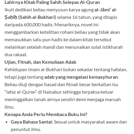
Lahirnya Kitab Paling Sahih Selepas Al-Quran
Ikuti dedikasi beliau menyusun karya agung
al-Jāmi’ al-
Ṣaḥīḥ (Sahih al-Bukhari)
selama 16 tahun, yang ditapis
daripada 600,000 hadis
. Menariknya, novel ini
menggambarkan ketelitian rohani beliau yang tidak akan
memasukkan satu pun hadis ke dalam kitab tersebut
melainkan setelah mandi dan menunaikan solat istikharah
dua rakaat
.
Ujian, Fitnah, dan Kemuliaan Adab
Kehidupan Imam al-Bukhari bukan sekadar tentang hafalan,
tetapi juga tentang
adab yang mengatasi kemasyhuran
.
Beliau diuji dengan hasad dan fitnah besar berkaitan isu
“lafaz al-Quran” di Naisabur sehingga terpaksa keluar
meninggalkan tanah airnya sendiri demi menjaga maruah
ilmu
.
Kenapa Anda Perlu Membaca Buku Ini?
Gaya Bahasa Santai:
Sesuai untuk masyarakat awam dan
penuntut ilmu
.