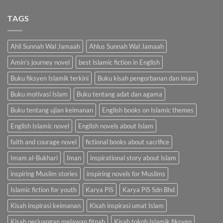
was:
is:
RM100.00.
RM85.00.
TAGS
Ahli Sunnah Wal Jamaah
Ahlus Sunnah Wal Jamaah
Amin’s journey novel
best Islamic fiction in English
Buku fiksyen Islamik terkini
Buku kisah pengorbanan dan iman
Buku motivasi Islam
Buku tentang adat dan agama
Buku tentang ujian keimanan
English books on Islamic themes
English Islamic novel
English novels about Islam
faith and courage novel
fictional books about sacrifice
Imam al-Bukhari
Iman
inspirational story about Islam
inspiring Muslim stories
inspiring novels for Muslims
Islamic fiction for youth
Karya PiS
Karya PiS Sdn Bhd
Kisah inspirasi keimanan
Kisah inspirasi umat Islam
Kisah perjuangan melawan fitnah
Kisah tokoh Islamik fiksyen