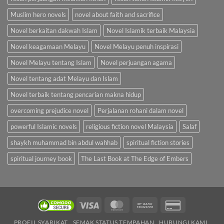
Muslim hero novels
novel about faith and sacrifice
Novel berkaitan dakwah Islam
Novel Islamik terbaik Malaysia
Novel keagamaan Melayu
Novel Melayu penuh inspirasi
Novel Melayu tentang Islam
Novel perjuangan agama
Novel tentang adat Melayu dan Islam
Novel terbaik tentang pencarian makna hidup
overcoming prejudice novel
Perjalanan rohani dalam novel
powerful Islamic novels
religious fiction novel Malaysia
Salaf
shaykh muhammad bin abdul wahhab
spiritual fiction stories
spiritual journey book
The Last Book at The Edge of Embers
Visa
MasterCard
Bank
Credit
Transfer
Card
PROFIL SYARIKAT
SEMAK STATUS TEMPAHAN
HUBUNGI KAMI