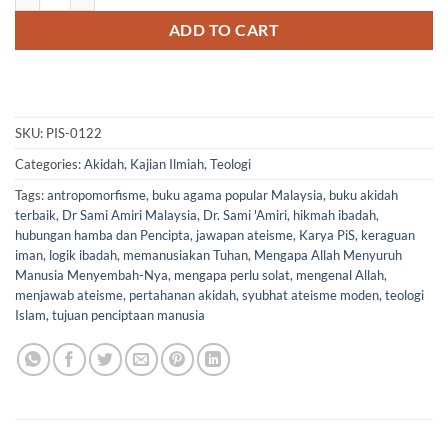
ADD TO CART
SKU:
PIS-0122
Categories:
Akidah
,
Kajian Ilmiah
,
Teologi
Tags:
antropomorfisme
,
buku agama popular Malaysia
,
buku akidah
terbaik
,
Dr Sami Amiri Malaysia
,
Dr. Sami 'Amiri
,
hikmah ibadah
,
hubungan hamba dan Pencipta
,
jawapan ateisme
,
Karya PiS
,
keraguan
iman
,
logik ibadah
,
memanusiakan Tuhan
,
Mengapa Allah Menyuruh
Manusia Menyembah-Nya
,
mengapa perlu solat
,
mengenal Allah
,
menjawab ateisme
,
pertahanan akidah
,
syubhat ateisme moden
,
teologi
Islam
,
tujuan penciptaan manusia