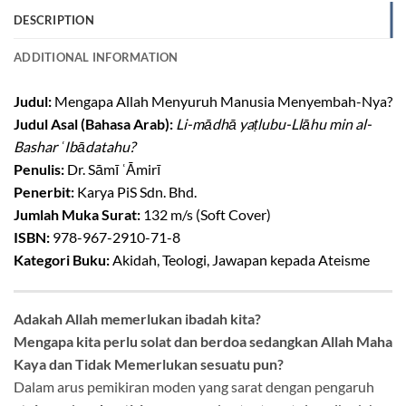
DESCRIPTION
ADDITIONAL INFORMATION
Judul:
Mengapa Allah Menyuruh Manusia Menyembah-Nya?
Judul Asal (Bahasa Arab):
Li-mādhā yaṭlubu-Llāhu min al-
Bashar ʿIbādatahu?
Penulis:
Dr. Sāmī ʿĀmirī
Penerbit:
Karya PiS Sdn. Bhd.
Jumlah Muka Surat:
132 m/s (Soft Cover)
ISBN:
978-967-2910-71-8
Kategori Buku:
Akidah, Teologi, Jawapan kepada Ateisme
Adakah Allah memerlukan ibadah kita?
Mengapa kita perlu solat dan berdoa sedangkan Allah Maha
Kaya dan Tidak Memerlukan sesuatu pun?
Dalam arus pemikiran moden yang sarat dengan pengaruh