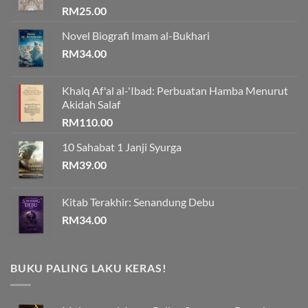
RM
25.00
Novel Biografi Imam al-Bukhari
RM
34.00
Khalq Af'al al-'Ibad: Perbuatan Hamba Menurut
Akidah Salaf
RM
110.00
10 Sahabat 1 Janji Syurga
RM
39.00
Kitab Terakhir: Senandung Debu
RM
34.00
BUKU PALING LAKU KERAS!