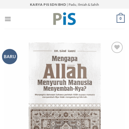
Skip
KARYA PIS SDN BHD
| Padu, Ilmiah & Sahih
to
content
0
BARU
Add to
Wishlist