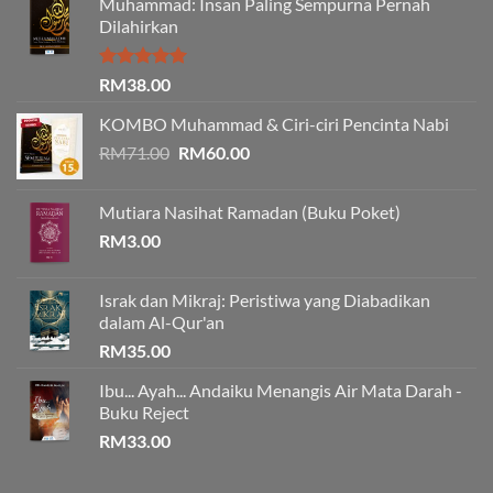
Muhammad: Insan Paling Sempurna Pernah
Dilahirkan
Rated
5.00
RM
38.00
out of 5
KOMBO Muhammad & Ciri-ciri Pencinta Nabi
Original
Current
RM
71.00
RM
60.00
price
price
was:
is:
Mutiara Nasihat Ramadan (Buku Poket)
RM71.00.
RM60.00.
RM
3.00
Israk dan Mikraj: Peristiwa yang Diabadikan
dalam Al-Qur'an
RM
35.00
Ibu... Ayah... Andaiku Menangis Air Mata Darah -
Buku Reject
RM
33.00