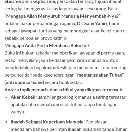
ateisme
dan
skeptisisme
, persoalan tentang tujuan ibadah
sering kali menggugat asas kepercayaan seseorang
. Buku
“Mengapa Allah Menyuruh Manusia Menyembah-Nya?”
nukilan pakar perbandingan agama,
Dr. Sami ‘Amiri
, hadir
sebagai jawapan tuntas yang membongkar akar kekeliruan di
sebalik persoalan provokatif ini
.
Mengapa Anda Perlu Membaca Buku Ini?
Buku ini bukan sekadar memberikan jawapan di permukaan,
tetapi menyelam jauh ke dasar pemikiran manusia untuk
mendedahkan bagaimana kesilapan memahami Tuhan sering
berpunca daripada kecenderungan
“memanusiakan Tuhan”
(antropomorfisme)
secara tidak sedar
.
Antara topik menarik dan kritikal yang dikupas termasuk:
Akar Kekeliruan:
Mengapa logik manusia sering tersasar
apabila cuba memahami sifat Tuhan tanpa bimbingan
wahyu
.
Ibadah Sebagai Keperluan Manusia:
Penjelasan
mendalam bahawa perintah ibadah bukanlah tanda Tuhan