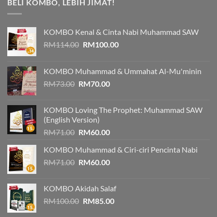
BELI KOMBO, LEBIH JIMAT!
KOMBO Kenal & Cinta Nabi Muhammad SAW
Original
Current
RM
114.00
RM
100.00
price
price
was:
is:
KOMBO Muhammad & Ummahat Al-Mu'minin
RM114.00.
RM100.00.
Original
Current
RM
73.00
RM
70.00
price
price
was:
is:
KOMBO Loving The Prophet: Muhammad SAW
RM73.00.
RM70.00.
(English Version)
Original
Current
RM
71.00
RM
60.00
price
price
KOMBO Muhammad & Ciri-ciri Pencinta Nabi
was:
is:
Original
Current
RM
71.00
RM71.00.
RM
60.00
RM60.00.
price
price
was:
is:
KOMBO Akidah Salaf
RM71.00.
RM60.00.
Original
Current
RM
100.00
RM
85.00
price
price