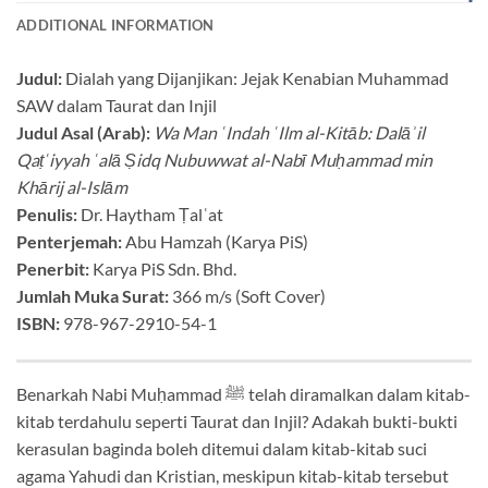
ADDITIONAL INFORMATION
Judul:
Dialah yang Dijanjikan: Jejak Kenabian Muhammad
SAW dalam Taurat dan Injil
Judul Asal (Arab):
Wa Man ʿIndah ʿIlm al-Kitāb: Dalāʾil
Qaṭʿiyyah ʿalā Ṣidq Nubuwwat al-Nabī Muḥammad min
Khārij al-Islām
Penulis:
Dr. Haytham Ṭalʿat
Penterjemah:
Abu Hamzah (Karya PiS)
Penerbit:
Karya PiS Sdn. Bhd.
Jumlah Muka Surat:
366 m/s (Soft Cover)
ISBN:
978-967-2910-54-1
Benarkah Nabi Muḥammad ﷺ telah diramalkan dalam kitab-
kitab terdahulu seperti Taurat dan Injil? Adakah bukti-bukti
kerasulan baginda boleh ditemui dalam kitab-kitab suci
agama Yahudi dan Kristian, meskipun kitab-kitab tersebut