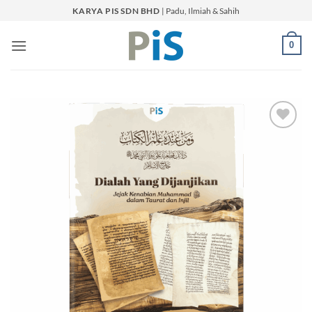
Skip
KARYA PIS SDN BHD
| Padu, Ilmiah & Sahih
to
content
0
Add to
Wishlist