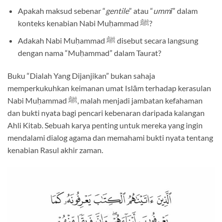
Apakah maksud sebenar “
gentile
” atau “
ummī
” dalam
konteks kenabian Nabi Muḥammad ﷺ?
Adakah Nabi Muḥammad ﷺ disebut secara langsung
dengan nama “Muḥammad” dalam Taurat?
Buku “Dialah Yang Dijanjikan” bukan sahaja
memperkukuhkan keimanan umat Islām terhadap kerasulan
Nabi Muḥammad ﷺ, malah menjadi jambatan kefahaman
dan bukti nyata bagi pencari kebenaran daripada kalangan
Ahli Kitab. Sebuah karya penting untuk mereka yang ingin
mendalami dialog agama dan memahami bukti nyata tentang
kenabian Rasul akhir zaman.