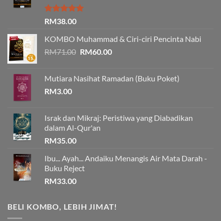
Rated
5.00
RM
38.00
out of 5
KOMBO Muhammad & Ciri-ciri Pencinta Nabi
Original
Current
RM
71.00
RM
60.00
price
price
was:
is:
Mutiara Nasihat Ramadan (Buku Poket)
RM71.00.
RM60.00.
RM
3.00
Israk dan Mikraj: Peristiwa yang Diabadikan
dalam Al-Qur'an
RM
35.00
Ibu... Ayah... Andaiku Menangis Air Mata Darah -
Buku Reject
RM
33.00
BELI KOMBO, LEBIH JIMAT!