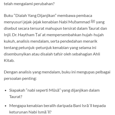
telah mengalami perubahan?
Buku “Dialah Yang Dijanjikan” membawa pembaca
menyusuri jejak-jejak kenabian Nabi Muḥammad ﷺ yang
disebut secara tersurat mahupun tersirat dalam Taurat dan
Injil. Dr. Haytham Ṭalʿat mempersembahkan hujah-hujah
kukuh, analisis mendalam, serta pendedahan menarik
tentang petunjuk-petunjuk kenabian yang selama ini
disembunyikan atau disalah tafsir oleh sebahagian Ahli
Kitab.
Dengan analisis yang mendalam, buku ini mengupas pelbagai
persoalan penting:
Siapakah “nabi seperti Mūsā” yang dijanjikan dalam
Taurat?
Mengapa kenabian beralih daripada Bani Isrāʾīl kepada
keturunan Nabi Ismāʿīl?