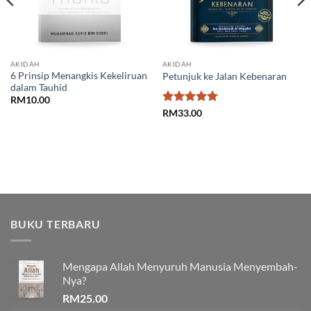
AKIDAH
AKIDAH
6 Prinsip Menangkis Kekeliruan
Petunjuk ke Jalan Kebenaran
dalam Tauhid
RM
10.00
Rated
5
RM
33.00
out of 5
BUKU TERBARU
Mengapa Allah Menyuruh Manusia Menyembah-
Nya?
RM
25.00