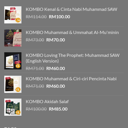
KOMBO Kenal & Cinta Nabi Muhammad SAW
Original
Current
RM
114.00
RM
100.00
price
price
was:
is:
KOMBO Muhammad & Ummahat Al-Mu'minin
RM114.00.
RM100.00.
Original
Current
RM
73.00
RM
70.00
price
price
was:
is:
KOMBO Loving The Prophet: Muhammad SAW
RM73.00.
RM70.00.
(English Version)
Original
Current
RM
71.00
RM
60.00
price
price
KOMBO Muhammad & Ciri-ciri Pencinta Nabi
was:
is:
Original
Current
RM
71.00
RM71.00.
RM
60.00
RM60.00.
price
price
was:
is:
KOMBO Akidah Salaf
RM71.00.
RM60.00.
Original
Current
RM
100.00
RM
85.00
price
price
was:
is:
RM100.00.
RM85.00.