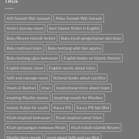
TAGS
Ahli Sunnah Wal Jamaah
Ahlus Sunnah Wal Jamaah
Amin’s journey novel
best Islamic fiction in English
Buku fiksyen Islamik terkini
Buku kisah pengorbanan dan iman
Buku motivasi Islam
Buku tentang adat dan agama
Buku tentang ujian keimanan
English books on Islamic themes
English Islamic novel
English novels about Islam
faith and courage novel
fictional books about sacrifice
Imam al-Bukhari
Iman
inspirational story about Islam
inspiring Muslim stories
inspiring novels for Muslims
Islamic fiction for youth
Karya PiS
Karya PiS Sdn Bhd
Kisah inspirasi keimanan
Kisah inspirasi umat Islam
Kisah perjuangan melawan fitnah
Kisah tokoh Islamik fiksyen
Muslim hero novels
novel about faith and sacrifice