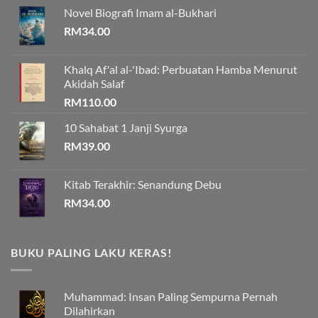
Novel Biografi Imam al-Bukhari
RM
34.00
Khalq Af'al al-'Ibad: Perbuatan Hamba Menurut
Akidah Salaf
RM
110.00
10 Sahabat 1 Janji Syurga
RM
39.00
Kitab Terakhir: Senandung Debu
RM
34.00
BUKU PALING LAKU KERAS!
Muhammad: Insan Paling Sempurna Pernah
Dilahirkan