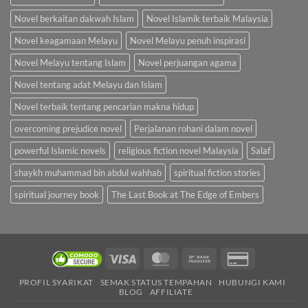
Novel berkaitan dakwah Islam
Novel Islamik terbaik Malaysia
Novel keagamaan Melayu
Novel Melayu penuh inspirasi
Novel Melayu tentang Islam
Novel perjuangan agama
Novel tentang adat Melayu dan Islam
Novel terbaik tentang pencarian makna hidup
overcoming prejudice novel
Perjalanan rohani dalam novel
powerful Islamic novels
religious fiction novel Malaysia
Salaf
shaykh muhammad bin abdul wahhab
spiritual fiction stories
spiritual journey book
The Last Book at The Edge of Embers
Visa
MasterCard
Bank
Credit
Transfer
Card
PROFIL SYARIKAT
SEMAK STATUS TEMPAHAN
HUBUNGI KAMI
2
BLOG
AFFILIATE